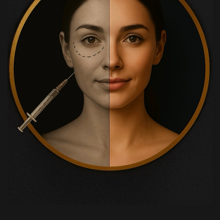
Botulinum Toksini uygulamaları,
Dolgu
Ekzozom
Mezoterapi