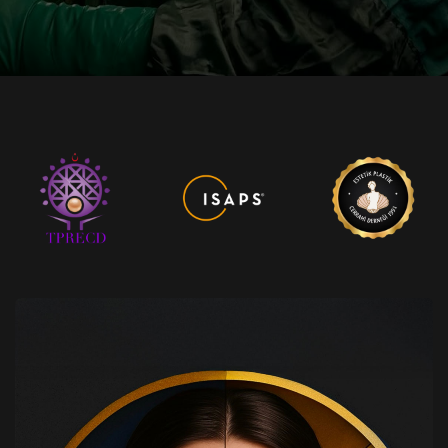
Kapalı Piezo Burun Estetiği
derin plan facelift