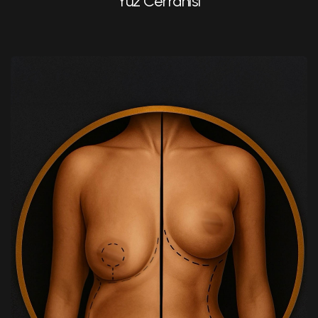
Yüz Cerrahisi
Yağ Aldırma
Meme Büyütme
Meme Küçültme (Mammoplasti) Cerrahisi
Protezli Meme Dikleştirme
Karın Germe (Abdominoplasti)