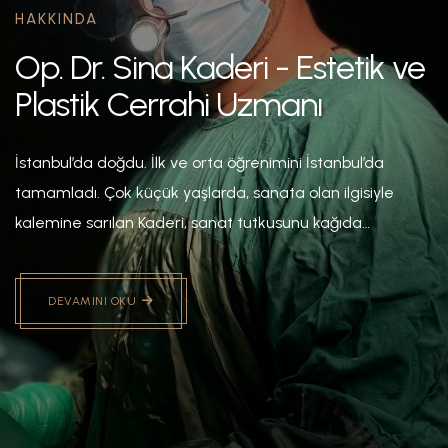
HAKKINDA
Op. Dr. Sina Kaderi - Estetik ve
Plastik Cerrahi Uzmanı
İstanbul’da doğdu. İlk ve orta öğrenimini İstanbul’da
tamamladı. Çok küçük yaşlarda, sanata olan ilgisiyle
kalemine sarılan Kaderi, sanat tutkusunu kağıda
dökmeye başladı. Bu tutkusu yıllar geçtikçe çoğalarak
devam ediyor. İlk rol modeli, kendisi gibi doktor olan
DEVAMINI OKU
babasıdır. En başta sanata olan ilgisi ve babasından
kaynaklı olarak yakından tanıma fırsatı bulduğu tıp
camiasına ilgisi giderek artmış ve bu alanda ilerlemeye
karar vermiştir.