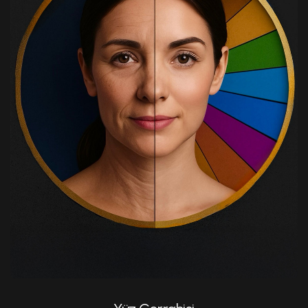
Şakak Germe (Temporal Lift)
Alın Germe
Üst Yüz Şekillendirme Ameliyatı
Üst Göz Kapağı Estetiği
Alt Göz Kapağı Estetiği
Yağ Enjeksiyonu
Bişektomi
Dudak Kaldırma (liplift)
Gıdı Liposuction