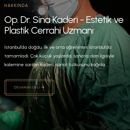
HAKKINDA
Op. Dr. Sina Kaderi - Estetik ve
Plastik Cerrahi Uzmanı
İstanbul’da doğdu. İlk ve orta öğrenimini İstanbul’da
tamamladı. Çok küçük yaşlarda, sanata olan ilgisiyle
kalemine sarılan Kaderi, sanat tutkusunu kağıda
dökmeye başladı. Bu tutkusu yıllar geçtikçe çoğalarak
devam ediyor. İlk rol modeli, kendisi gibi doktor olan
DEVAMINI OKU
babasıdır. En başta sanata olan ilgisi ve babasından
kaynaklı olarak yakından tanıma fırsatı bulduğu tıp
camiasına ilgisi giderek artmış ve bu alanda ilerlemeye
karar vermiştir.