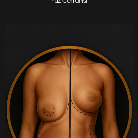
Yüz Cerrahisi
Yağ Aldırma
Meme Büyütme
Meme Küçültme (Mammoplasti) Cerrahisi
Protezli Meme Dikleştirme
Karın Germe (Abdominoplasti)