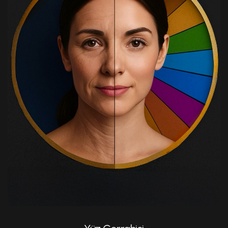
Şakak Germe (Temporal Lift)
Alın Germe
Üst Yüz Şekillendirme Ameliyatı
Üst Göz Kapağı Estetiği
Alt Göz Kapağı Estetiği
Yağ Enjeksiyonu
Bişektomi
Dudak Kaldırma (liplift)
Gıdı Liposuction