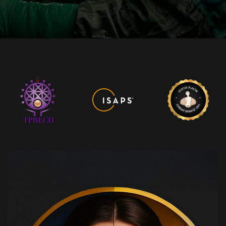
Kapalı Piezo Burun Estetiği
derin plan facelift